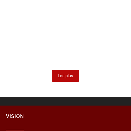
Les OSC lancent le Fonds d’archives
numériques sur l’histoire de la parité en RDC
4 août 2025
/
Le Fonds d’archives numériques sur l’histoire de la parité en
République démocratique du Congo (RDC), a été officiellement
lancé jeudi…
Lire plus
Lire plus
VISION