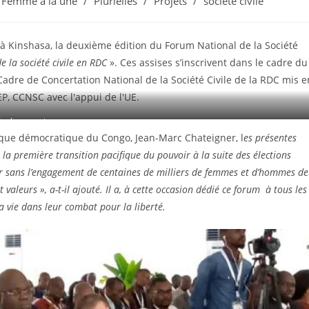
Femme à la une
/
Plurielles
/
Projets
/
société civile
 à Kinshasa, la deuxième édition du Forum National de la Société
e la société civile en RDC
». Ces assises s’inscrivent dans le cadre du
dre de Concertation National de la Société Civile de la RDC mis e
P, CCNSC avec l'appui de l'UE.
uelques orateurs
que démocratique du Congo, Jean-Marc Chateigner, l
es présentes
la première transition pacifique du pouvoir à la suite des élections
ir sans l’engagement de centaines de milliers de femmes et d’hommes de
et valeurs
», a-t-il ajouté. Il a, à cette occasion dédié ce forum à tous les
a vie dans leur combat pour la liberté.