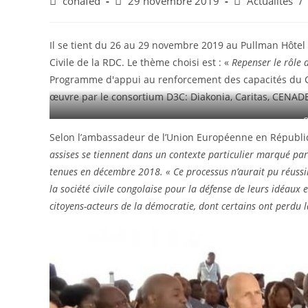
conafed
29 novembre 2019
Actualités
/
Il se tient du 26 au 29 novembre 2019 au Pullman Hôtel
Civile de la RDC. Le thème choisi est : «
Repenser le rôle d
Programme d'appui au renforcement des capacités du Ca
œuvre par le consortium D3C: Diakonia, Caritas, CENADE
Q
Selon l’ambassadeur de l’Union Européenne en Républi
assises se tiennent dans un contexte particulier marqué par 
tenues en décembre 2018. «
Ce processus n’aurait pu réuss
la société civile congolaise pour la défense de leurs idéaux 
citoyens-acteurs de la démocratie, dont certains ont perdu l