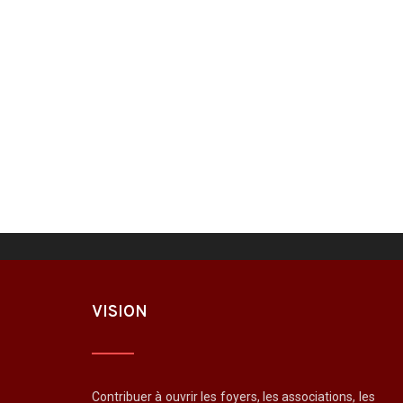
Lire plus
Les OSC lancent le Fonds d’archives 
4 août 2025
/
Le Fonds d’archives numériques sur l’histoire de la p
Lire plus
VISION
Contribuer à ouvrir les foyers, les associations, les