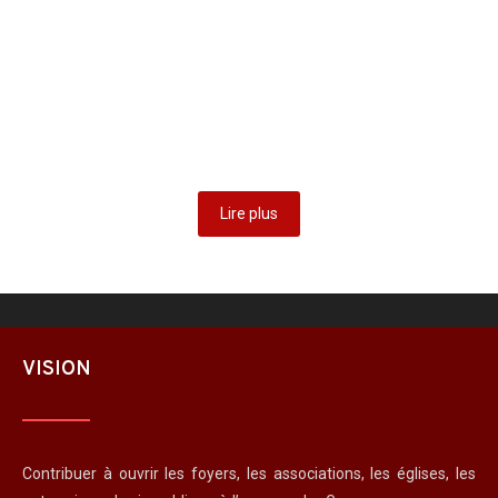
numériques sur l’histoire de la parité en RDC
4 août 2025
/
Le Fonds d’archives numériques sur l’histoire de la parité en
République démocratique du Congo (RDC), a été officiellement
lancé jeudi…
Lire plus
Lire plus
VISION
Contribuer à ouvrir les foyers, les associations, les églises, les